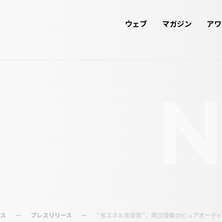
ウェブ
マガジン
アワ
ース
プレスリリース
“省エネ＆高音質”、両立提案のピュアオーディオ専