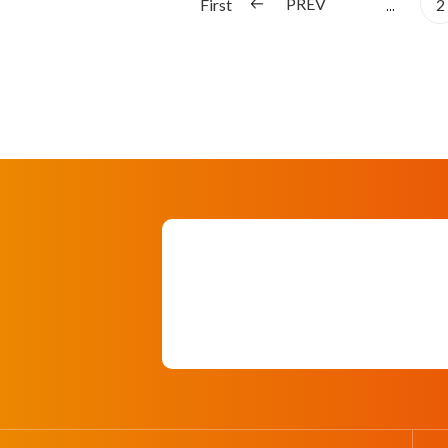
PREV
First
...
2