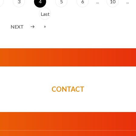
3
4
5
6
...
10
...
Last
»
NEXT
CONTACT